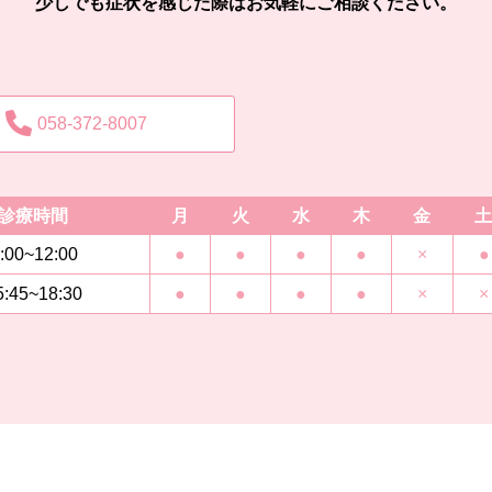
少しでも症状を感じた際はお気軽にご相談ください。
058-372-8007
診療時間
月
火
水
木
金
土
:00~12:00
●
●
●
●
×
●
5:45~18:30
●
●
●
●
×
×