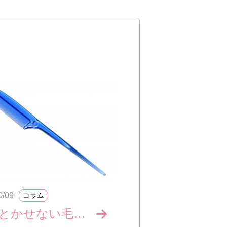
0/09
コラム
櫛でとかせない毛髪症候群。