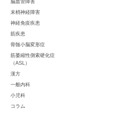
脳血管障害
末梢神経障害
神経免疫疾患
筋疾患
骨髄小脳変形症
筋萎縮性側索硬化症
（ASL）
漢方
一般内科
小児科
コラム