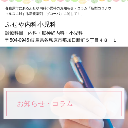
各務原市にあるふせや内科小児科のお知らせ・コラム「新型コロナウ
ィルスに対する新規薬剤「ゾコーバ」に関して！」
ふせや内科小児科
ふせや内科小児科
〒504-0945 岐阜県各務原市那加日新町５丁目４８ー１
診療科目 内科・脳神経内科・小児科
〒504-0945 岐阜県各務原市那加日新町５丁目４８ー１
■
受付時間
診療時間 月・火・水・木
午前9：00～12：00 午後15：45～18：30
土・日 午前9：00～12：00
お問い合わせ
058-372-8007
お知らせ・コラム
TOP
初めての方へ