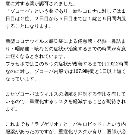
症に対する薬が認可されました。
脊
「ゾコーバ」という薬であり、新型コロナに対しては１
髄小脳変性症
日目は２錠、２日目から５日目までは１錠と５日間内服
することになります。
筋萎縮性側索硬化症（ALS）
新型コロナウイルス感染症による倦怠感・発熱・鼻詰ま
漢方
り・咽頭痛・咳などの症状が治癒するまでの時間が有意
に短くなるとされています。
小児科
ブラセボではこの５つの症状が改善するまでは192.2時間
なのに対し、ゾコーバ内服では167.9時間と1日以上短く
一般内科
なっています。
お知らせ・コラム
またゾコーバはウィルスの増殖を抑制する作用を有して
採用情報
いるので、重症化するリスクを軽減することが期待され
ます。
これまでも「ラブゲリオ」と「パキロビッド」という内
服薬があったのですが、重症化リスクが有り、医師が必