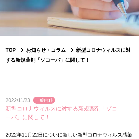
ふせや内科小児科について
脳神経内科疾患
認知症
パーキンソン症候群
TOP
お知らせ・コラム
新型コロナウィルスに対
する新規薬剤「ゾコーバ」に関して！
頭痛
てんかん
脳血管障害
2022/11/23
一般内科
末梢神経障害
新型コロナウィルスに対する新規薬剤「ゾコ
ーバ」に関して！
神経免疫疾患
筋疾患
2022年11月22日についに新しい新型コロナウィルス感染