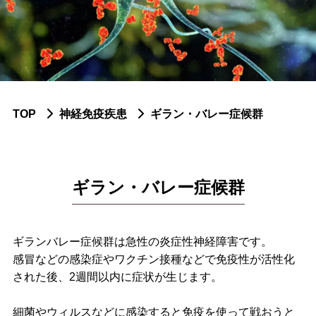
ふせや内科小児科について
脳神経内科疾患
認知症
パーキンソン症候群
TOP
神経免疫疾患
ギラン・バレー症候群
頭痛
てんかん
ギラン・バレー症候群
脳血管障害
末梢神経障害
ギランバレー症候群は急性の炎症性神経障害です。
感冒などの感染症やワクチン接種などで免疫性が活性化
神経免疫疾患
された後、2週間以内に症状が生じます。
筋疾患
細菌やウィルスなどに感染すると免疫を使って戦おうと