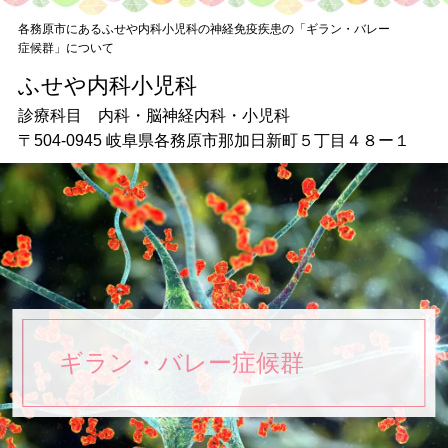
各務原市にあるふせや内科小児科の神経免疫疾患の「ギラン・バレー
症候群」について
ふせや内科小児科
ふせや内科小児科
〒504-0945 岐阜県各務原市那加日新町５丁目４８ー１
診療科目 内科・脳神経内科・小児科
〒504-0945 岐阜県各務原市那加日新町５丁目４８ー１
■
受付時間
診療時間 月・火・水・木
午前9：00～12：00 午後15：45～18：30
土・日 午前9：00～12：00
お問い合わせ
058-372-8007
ギラン・バレー症候群
TOP
初めての方へ