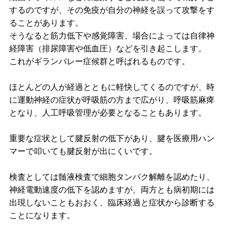
するのですが、その免疫が自分の神経を誤って攻撃をす
脊
ることがあります。
髄小脳変性症
そうなると筋力低下や感覚障害、場合によっては自律神
経障害（排尿障害や低血圧）などを引き起こします。
筋萎縮性側索硬化症（ALS）
これがギランバレー症候群と呼ばれるものです。
漢方
ほとんどの人が経過とともに軽快してくるのですが、時
に運動神経の症状が呼吸筋の方まで広がり、呼吸筋麻痺
小児科
となり、人工呼吸管理が必要となることもあります。
一般内科
重要な症状として腱反射の低下があり、腱を医療用ハン
お知らせ・コラム
マーで叩いても腱反射が出にくいです。
採用情報
検査としては髄液検査で細胞タンパク解離を認めたり、
神経電動速度の低下を認めますが、両方とも病初期には
出現しないこともおおく、臨床経過と症状から診断する
ことになります。