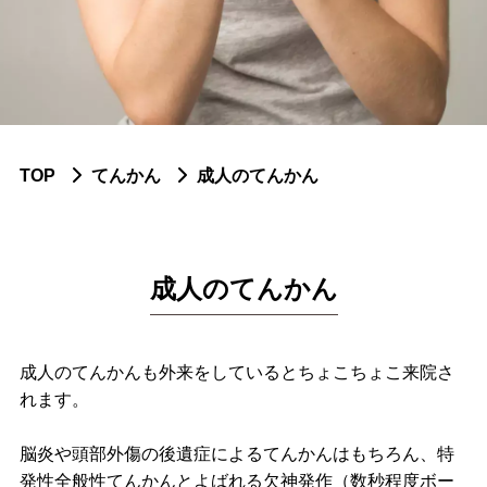
ふせや内科小児科について
脳神経内科疾患
認知症
パーキンソン症候群
TOP
てんかん
成人のてんかん
頭痛
てんかん
成人のてんかん
脳血管障害
末梢神経障害
成人のてんかんも外来をしているとちょこちょこ来院さ
れます。
神経免疫疾患
脳炎や頭部外傷の後遺症によるてんかんはもちろん、特
筋疾患
発性全般性てんかんとよばれる欠神発作（数秒程度ボー