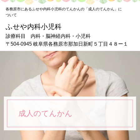
各務原市にあるふせや内科小児科のてんかんの「成人のてんかん」に
ついて
ふせや内科小児科
ふせや内科小児科
〒504-0945 岐阜県各務原市那加日新町５丁目４８ー１
診療科目 内科・脳神経内科・小児科
〒504-0945 岐阜県各務原市那加日新町５丁目４８ー１
■
受付時間
診療時間 月・火・水・木
午前9：00～12：00 午後15：45～18：30
土・日 午前9：00～12：00
お問い合わせ
058-372-8007
成人のてんかん
TOP
初めての方へ