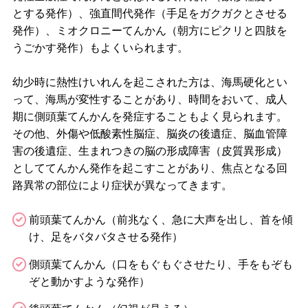
とする発作）、強直間代発作（手足をガクガクとさせる
脊
発作）、ミオクロニーてんかん（朝方にピクリと四肢を
髄小脳変性症
うごかす発作）もよくいられます。
筋萎縮性側索硬化症（ALS）
幼少時に熱性けいれんを起こされた方は、海馬硬化とい
って、海馬が変性することがあり、時間をおいて、成人
漢方
期に側頭葉てんかんを発症することもよく見られます。
その他、外傷や低酸素性脳症、脳炎の後遺症、脳血管障
小児科
害の後遺症、生まれつきの脳の形成障害（皮質異形成）
一般内科
としててんかん発作を起こすことがあり、焦点となる回
路異常の部位により症状が異なってきます。
お知らせ・コラム
前頭葉てんかん（前兆なく、急に大声を出し、首を傾
採用情報
け、足をバタバタさせる発作）
側頭葉てんかん（口をもぐもぐさせたり、手をもぞも
ぞと動かすような発作）