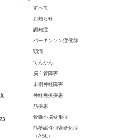
すべて
お知らせ
認知症
パーキンソン症候群
頭痛
てんかん
脳血管障害
末梢神経障害
神経免疫疾患
境
筋疾患
骨髄小脳変形症
023
筋萎縮性側索硬化症
（ASL）