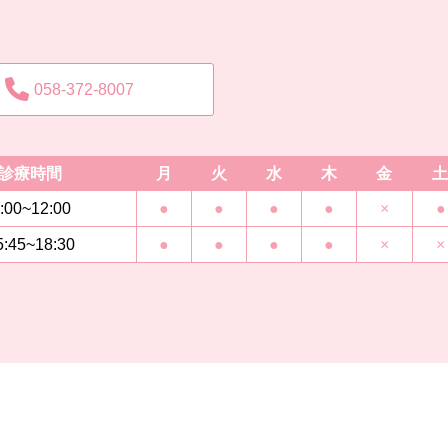
058-372-8007
診療時間
月
火
水
木
金
土
:00~12:00
●
●
●
●
×
●
5:45~18:30
●
●
●
●
×
×